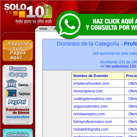
Dominios de la Categoría -
Prof
169 dominios en esta categ
Mostrando 151 de 16
<< Ver anteriores 150
Nombre de Dominio
Preci
empleoshouston.com
Ofert
miniempleos.com
Ofert
castingdemodelos.com
Ofert
segurosderetiro.com
Ofert
revistaempleo.com
Ofert
fotosprofesionales.com
Ofert
clubdefotografia.com
Ofert