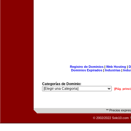
Registro de Dominios
|
Web Hosting
|
D
Dominios Expirados
|
Industrias
|
Indu
Categorías de Dominio:
[Pág. princi
** Precios expre
© 2002/2022 Solo10.com