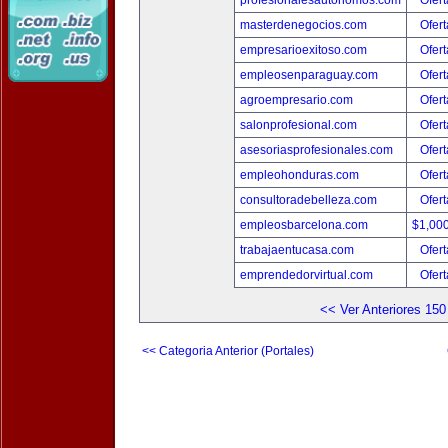
profesionalesautonomos.com
Ofert
masterdenegocios.com
Ofert
empresarioexitoso.com
Ofert
empleosenparaguay.com
Ofert
agroempresario.com
Ofert
salonprofesional.com
Ofert
asesoriasprofesionales.com
Ofert
empleohonduras.com
Ofert
consultoradebelleza.com
Ofert
empleosbarcelona.com
$1,00
trabajaentucasa.com
Ofert
emprendedorvirtual.com
Ofert
<< Ver Anteriores 150
<< Categoria Anterior (Portales)