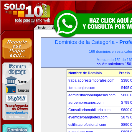
Dominios de la Categoría -
Prof
169 dominios en esta categ
Mostrando 151 de 16
<< Ver anteriores 150
Nombre de Dominio
Precio
trabajadorestemporales.com
$380.
forotrabajos.com
$495.
administracionempresas.com
$600.
agroempresarios.com
$799.
ConsultorInmobiliario.com
$800.
eventosybanquetes.com
$879.
estilistaprofesional.com
$890.