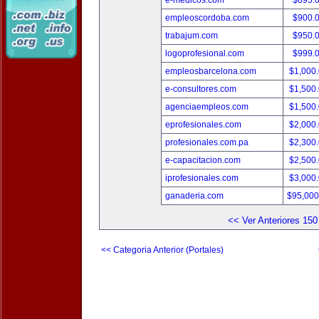
e-medicos.com
$895.
empleoscordoba.com
$900.
trabajum.com
$950.
logoprofesional.com
$999.
empleosbarcelona.com
$1,000
e-consultores.com
$1,500
agenciaempleos.com
$1,500
eprofesionales.com
$2,000
profesionales.com.pa
$2,300
e-capacitacion.com
$2,500
iprofesionales.com
$3,000
ganaderia.com
$95,000
<< Ver Anteriores 150
<< Categoria Anterior (Portales)