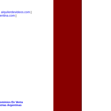
|
alquilerdevideos.com
|
gentina.com
|
ominios En Venta
strias Argentinas