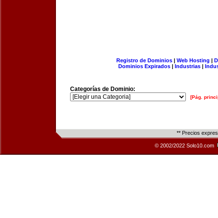
Registro de Dominios
|
Web Hosting
|
D
Dominios Expirados
|
Industrias
|
Indu
Categorías de Dominio:
[Pág. princi
** Precios expre
© 2002/2022 Solo10.com