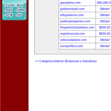
ganaderia.com
$95,000.
gobiernoweb.com
Ofertar!
infogobierno.com
Ofertar!
politicaynegocios.com
Ofertar!
RegistroDeNombres.com
$600.00
registrosocial.com
$650.00
votociudadano.com
Ofertar!
zonapolitica.com
Ofertar!
<< Categoria Anterior (Empresas e Industrias)