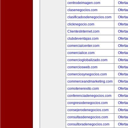
centrodeimagen.com
Oferta
clasenegocios.com
Oferta
clasificadosdenegocios.com
Oferta
clicknegocio.com
Oferta
ClientesInternet.com
Oferta
clubdeventajas.com
Oferta
comercialcenter.com
Oferta
comercialice.com
Oferta
comercioglobalizado.com
Oferta
comerciosweb.com
Oferta
comerciosynegocios.com
Oferta
commerceandmarketing.com
Oferta
comotenerexito.com
Oferta
conferenciadenegocios.com
Oferta
congresodenegocios.com
Oferta
consejerodenegocios.com
Oferta
consultasdenegocios.com
Oferta
consultoradenegocios.com
Oferta