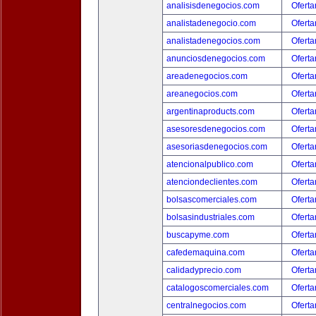
analisisdenegocios.com
Oferta
analistadenegocio.com
Oferta
analistadenegocios.com
Oferta
anunciosdenegocios.com
Oferta
areadenegocios.com
Oferta
areanegocios.com
Oferta
argentinaproducts.com
Oferta
asesoresdenegocios.com
Oferta
asesoriasdenegocios.com
Oferta
atencionalpublico.com
Oferta
atenciondeclientes.com
Oferta
bolsascomerciales.com
Oferta
bolsasindustriales.com
Oferta
buscapyme.com
Oferta
cafedemaquina.com
Oferta
calidadyprecio.com
Oferta
catalogoscomerciales.com
Oferta
centralnegocios.com
Oferta