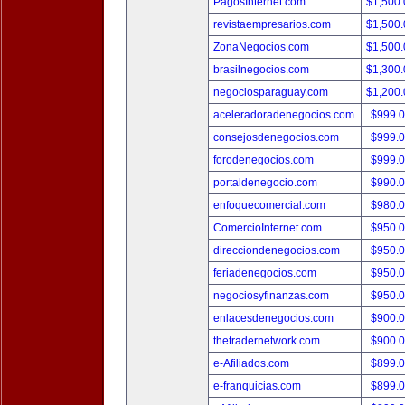
PagosInternet.com
$1,500
revistaempresarios.com
$1,500
ZonaNegocios.com
$1,500
brasilnegocios.com
$1,300
negociosparaguay.com
$1,200
aceleradoradenegocios.com
$999.
consejosdenegocios.com
$999.
forodenegocios.com
$999.
portaldenegocio.com
$990.
enfoquecomercial.com
$980.
ComercioInternet.com
$950.
direcciondenegocios.com
$950.
feriadenegocios.com
$950.
negociosyfinanzas.com
$950.
enlacesdenegocios.com
$900.
thetradernetwork.com
$900.
e-Afiliados.com
$899.
e-franquicias.com
$899.