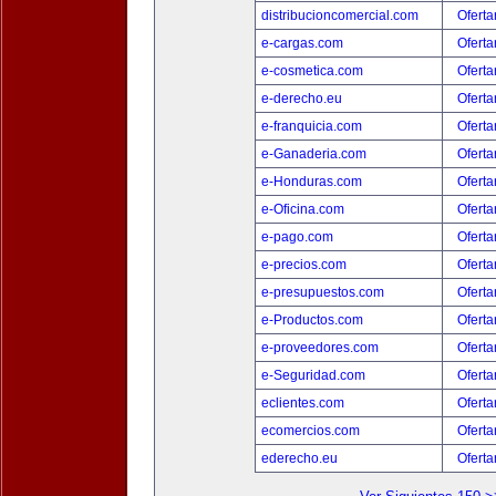
distribucioncomercial.com
Oferta
e-cargas.com
Oferta
e-cosmetica.com
Oferta
e-derecho.eu
Oferta
e-franquicia.com
Oferta
e-Ganaderia.com
Oferta
e-Honduras.com
Oferta
e-Oficina.com
Oferta
e-pago.com
Oferta
e-precios.com
Oferta
e-presupuestos.com
Oferta
e-Productos.com
Oferta
e-proveedores.com
Oferta
e-Seguridad.com
Oferta
eclientes.com
Oferta
ecomercios.com
Oferta
ederecho.eu
Oferta