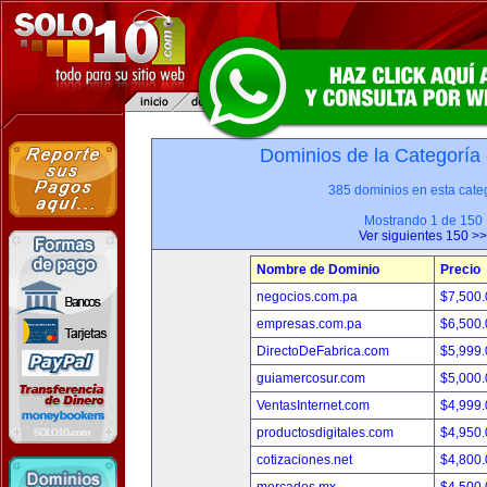
Dominios de la Categoría
385 dominios en esta categ
Mostrando 1 de 150
Ver siguientes 150 >>
Nombre de Dominio
Precio
negocios.com.pa
$7,500
empresas.com.pa
$6,500
DirectoDeFabrica.com
$5,999
guiamercosur.com
$5,000
VentasInternet.com
$4,999
productosdigitales.com
$4,950
cotizaciones.net
$4,800