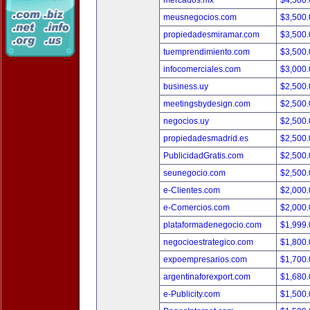
mercados.mx
$4,500
meusnegocios.com
$3,500
propiedadesmiramar.com
$3,500
tuemprendimiento.com
$3,500
infocomerciales.com
$3,000
business.uy
$2,500
meetingsbydesign.com
$2,500
negocios.uy
$2,500
propiedadesmadrid.es
$2,500
PublicidadGratis.com
$2,500
seunegocio.com
$2,500
e-Clientes.com
$2,000
e-Comercios.com
$2,000
plataformadenegocio.com
$1,999
negocioestrategico.com
$1,800
expoempresarios.com
$1,700
argentinaforexport.com
$1,680
e-Publicity.com
$1,500