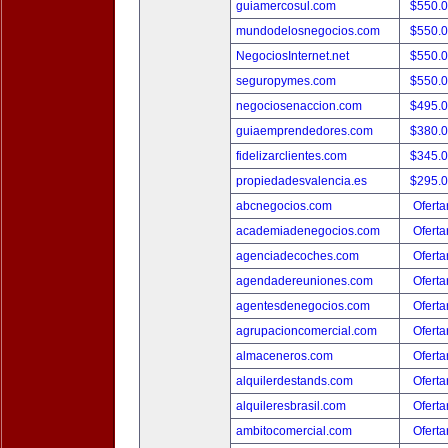
guiamercosul.com
$550.
mundodelosnegocios.com
$550.
NegociosInternet.net
$550.
seguropymes.com
$550.
negociosenaccion.com
$495.
guiaemprendedores.com
$380.
fidelizarclientes.com
$345.
propiedadesvalencia.es
$295.
abcnegocios.com
Oferta
academiadenegocios.com
Oferta
agenciadecoches.com
Oferta
agendadereuniones.com
Oferta
agentesdenegocios.com
Oferta
agrupacioncomercial.com
Oferta
almaceneros.com
Oferta
alquilerdestands.com
Oferta
alquileresbrasil.com
Oferta
ambitocomercial.com
Oferta