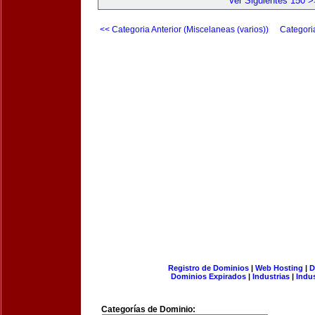
Ver Siguientes 150 >
<< Categoria Anterior (Miscelaneas (varios))
Categori
Registro de Dominios
|
Web Hosting
|
D
Dominios Expirados
|
Industrias
|
Indu
Categorías de Dominio: