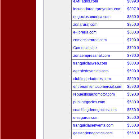
eAfiliados.com
$899.
incubadoradeproyectos.com
$897.
negociosamerica.com
$850.
zonarural.com
$850.
e-libreria.com
$800.
comercioenred.com
$799.
Comercios.biz
$790.
zonaempresarial.com
$790.
franquiciasweb.com
$600.
agentedeventas.com
$599.
clubimportadores.com
$599.
entrenamientocomercial.com
$590.
repuestosautomotor.com
$590.
publinegocios.com
$580.
coachingdenegocios.com
$550.
e-seguros.com
$550.
franquiciasenventa.com
$550.
gestaodenegocios.com
$550.