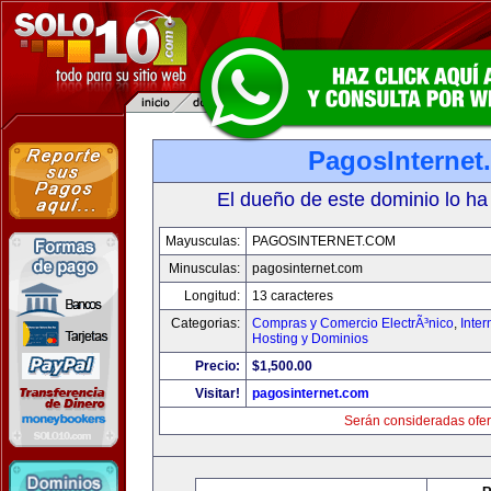
PagosInternet
El dueño de este dominio lo ha
Mayusculas:
PAGOSINTERNET.COM
Minusculas:
pagosinternet.com
Longitud:
13 caracteres
Categorias:
Compras y Comercio ElectrÃ³nico
,
Inter
Hosting y Dominios
Precio:
$1,500.00
Visitar!
pagosinternet.com
Serán consideradas ofer