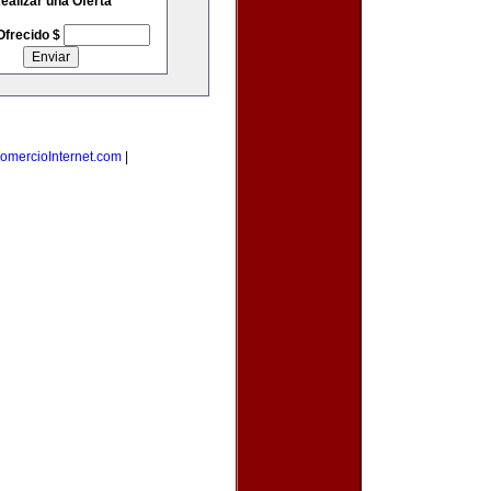
ealizar una Oferta
Ofrecido $
omercioInternet.com
|