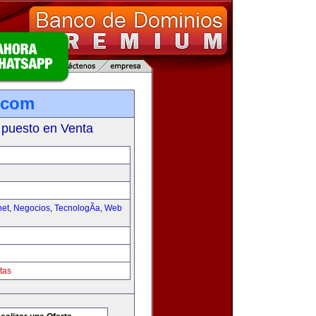
.com
 puesto en Venta
net
,
Negocios
,
TecnologÃ­a
,
Web
tas