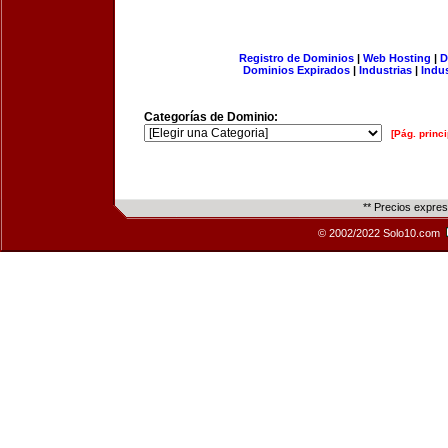
Registro de Dominios
|
Web Hosting
|
D
Dominios Expirados
|
Industrias
|
Indu
Categorías de Dominio:
[Pág. princi
** Precios expre
© 2002/2022 Solo10.com