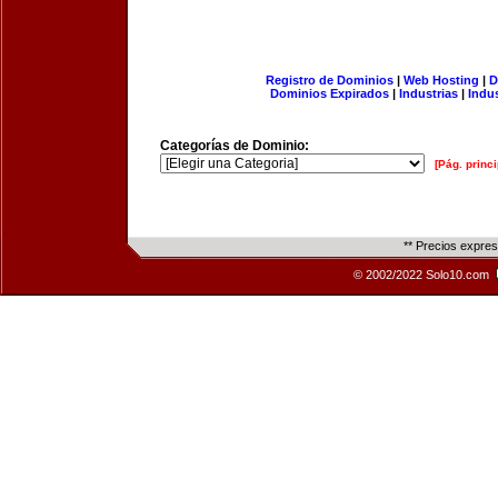
Registro de Dominios
|
Web Hosting
|
D
Dominios Expirados
|
Industrias
|
Indu
Categorías de Dominio:
[Pág. princi
** Precios expre
© 2002/2022 Solo10.com