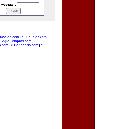
Ofrecido $
amacion.com
|
e-Juguetes.com
|
AgroCompras.com
|
n.com
|
e-Ganaderia.com
|
e-