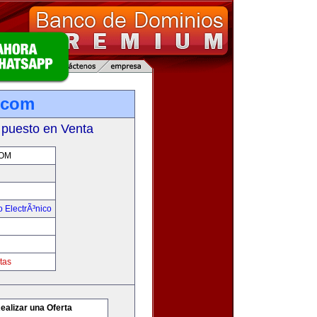
.com
 puesto en Venta
OM
 ElectrÃ³nico
tas
ealizar una Oferta