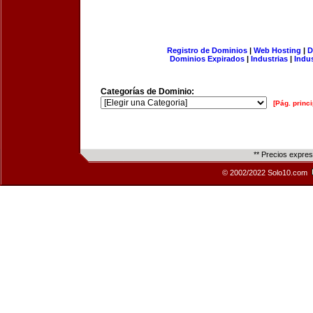
Registro de Dominios
|
Web Hosting
|
D
Dominios Expirados
|
Industrias
|
Indu
Categorías de Dominio:
[Pág. princi
** Precios expre
© 2002/2022 Solo10.com