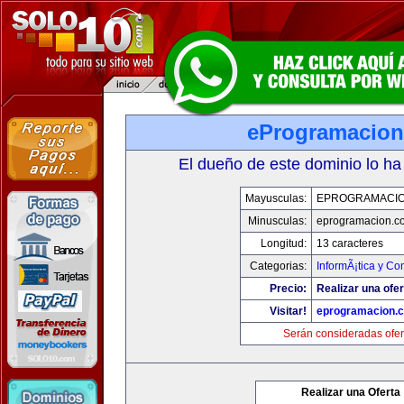
eProgramacio
El dueño de este dominio lo ha
Mayusculas:
EPROGRAMACI
Minusculas:
eprogramacion.c
Longitud:
13 caracteres
Categorias:
InformÃ¡tica y C
Precio:
Realizar una ofer
Visitar!
eprogramacion.
Serán consideradas ofer
Realizar una Oferta