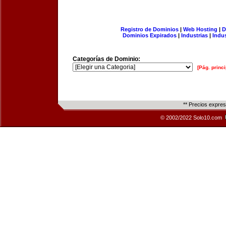
Registro de Dominios
|
Web Hosting
|
D
Dominios Expirados
|
Industrias
|
Indu
Categorías de Dominio:
[Pág. princi
** Precios expre
© 2002/2022 Solo10.com