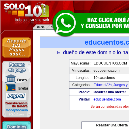
educuentos.
El dueño de este dominio lo ha
Mayusculas:
EDUCUENTOS.COM
Minusculas:
educuentos.com
Longitud:
10 caracteres
Categorias:
EducaciÃ³n
,
Juegos y 
Precio:
Realizar una oferta!
Visitar!
educuentos.com
Serán consideradas ofer
Realizar una Oferta