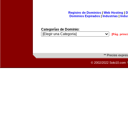
Registro de Dominios
|
Web Hosting
|
D
Dominios Expirados
|
Industrias
|
Indu
Categorías de Dominio:
[Pág. princi
** Precios expre
© 2002/2022 Solo10.com