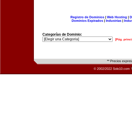
Registro de Dominios
|
Web Hosting
|
D
Dominios Expirados
|
Industrias
|
Indu
Categorías de Dominio:
[Pág. princi
** Precios expre
© 2002/2022 Solo10.com