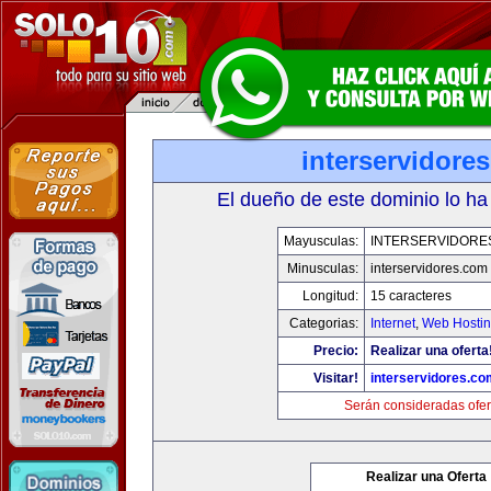
interservidore
El dueño de este dominio lo ha
Mayusculas:
INTERSERVIDORE
Minusculas:
interservidores.com
Longitud:
15 caracteres
Categorias:
Internet
,
Web Hostin
Precio:
Realizar una oferta
Visitar!
interservidores.co
Serán consideradas ofer
Realizar una Oferta