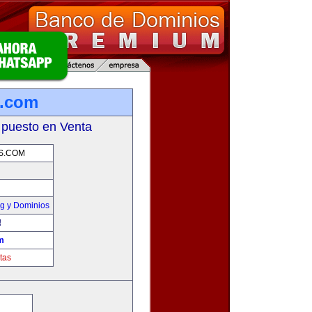
s.com
 puesto en Venta
S.COM
g y Dominios
!
m
tas