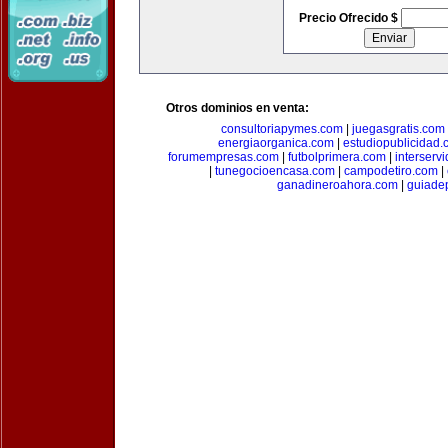
Precio Ofrecido $
Otros dominios en venta:
consultoriapymes.com
|
juegasgratis.com
energiaorganica.com
|
estudiopublicidad.
forumempresas.com
|
futbolprimera.com
|
interserv
|
tunegocioencasa.com
|
campodetiro.com
|
ganadineroahora.com
|
guiade