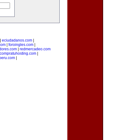
|
eciudadanos.com
|
com
|
foroingles.com
|
idores.com
|
redmercadeo.com
compratuhosting.com
|
peru.com
|