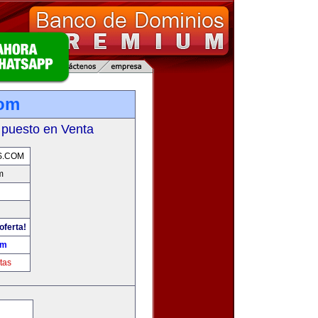
com
 puesto en Venta
S.COM
m
oferta!
om
tas