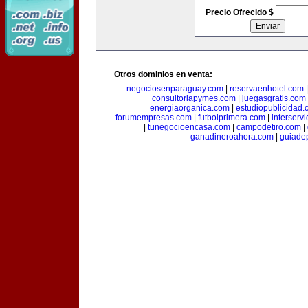
Precio Ofrecido $
Otros dominios en venta:
negociosenparaguay.com
|
reservaenhotel.com
consultoriapymes.com
|
juegasgratis.com
energiaorganica.com
|
estudiopublicidad.
forumempresas.com
|
futbolprimera.com
|
interserv
|
tunegocioencasa.com
|
campodetiro.com
|
ganadineroahora.com
|
guiade