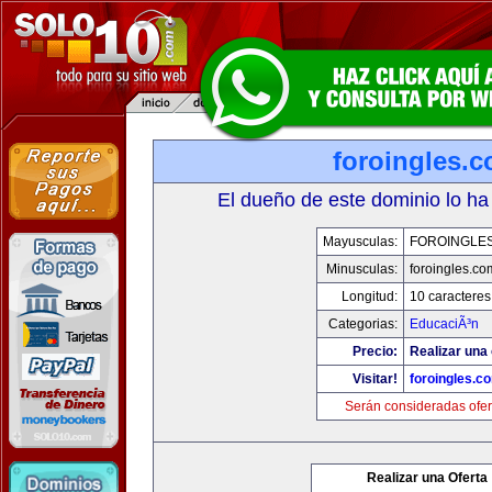
foroingles.
El dueño de este dominio lo ha
Mayusculas:
FOROINGLE
Minusculas:
foroingles.co
Longitud:
10 caracteres
Categorias:
EducaciÃ³n
Precio:
Realizar una 
Visitar!
foroingles.c
Serán consideradas ofer
Realizar una Oferta