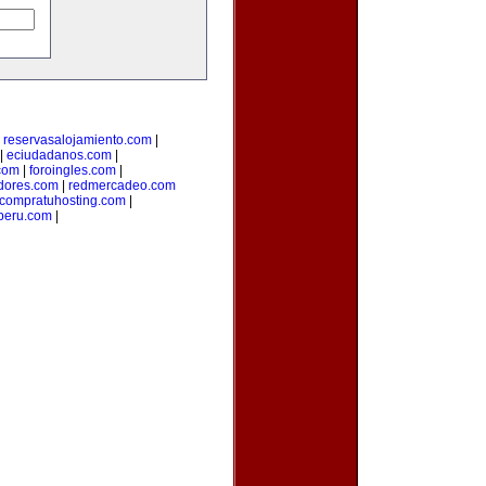
|
reservasalojamiento.com
|
|
eciudadanos.com
|
com
|
foroingles.com
|
idores.com
|
redmercadeo.com
compratuhosting.com
|
peru.com
|