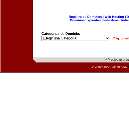
Registro de Dominios
|
Web Hosting
|
D
Dominios Expirados
|
Industrias
|
Indu
Categorías de Dominio:
[Pág. princi
** Precios expre
© 2002/2022 Solo10.com