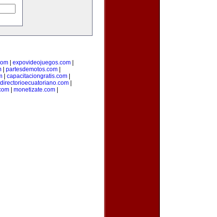
com
|
expovideojuegos.com
|
m
|
partesdemotos.com
|
m
|
capacitaciongratis.com
|
directorioecuatoriano.com
|
.com
|
monetizate.com
|