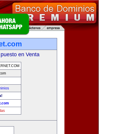
net.com
 puesto en Venta
ERNET.COM
.com
inios
a!
t.com
tas