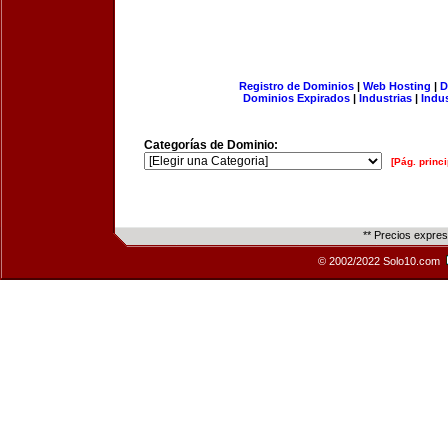
Registro de Dominios
|
Web Hosting
|
D
Dominios Expirados
|
Industrias
|
Indu
Categorías de Dominio:
[Pág. princi
** Precios expre
© 2002/2022 Solo10.com