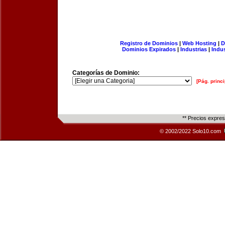
Registro de Dominios
|
Web Hosting
|
D
Dominios Expirados
|
Industrias
|
Indu
Categorías de Dominio:
[Pág. princi
** Precios expre
© 2002/2022 Solo10.com