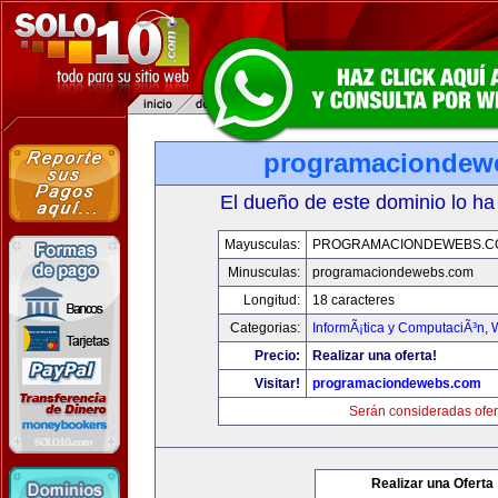
programaciondew
El dueño de este dominio lo ha
Mayusculas:
PROGRAMACIONDEWEBS.C
Minusculas:
programaciondewebs.com
Longitud:
18 caracteres
Categorias:
InformÃ¡tica y ComputaciÃ³n
,
Precio:
Realizar una oferta!
Visitar!
programaciondewebs.com
Serán consideradas ofer
Realizar una Oferta