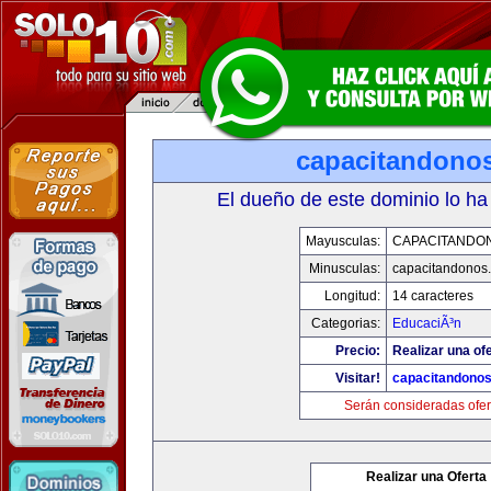
capacitandono
El dueño de este dominio lo ha
Mayusculas:
CAPACITANDO
Minusculas:
capacitandonos
Longitud:
14 caracteres
Categorias:
EducaciÃ³n
Precio:
Realizar una ofe
Visitar!
capacitandono
Serán consideradas ofer
Realizar una Oferta