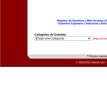
Registro de Dominios
|
Web Hosting
|
D
Dominios Expirados
|
Industrias
|
Indu
Categorías de Dominio:
[Pág. princi
** Precios expre
© 2002/2022 Solo10.com