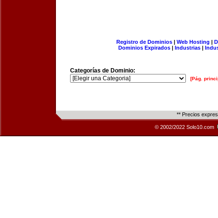
Registro de Dominios
|
Web Hosting
|
D
Dominios Expirados
|
Industrias
|
Indu
Categorías de Dominio:
[Pág. princi
** Precios expre
© 2002/2022 Solo10.com