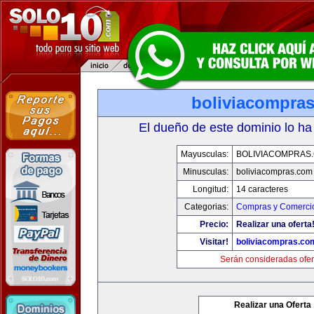
boliviacompra
El dueño de este dominio lo ha
Mayusculas:
BOLIVIACOMPRAS
Minusculas:
boliviacompras.com
Longitud:
14 caracteres
Categorias:
Compras y Comercio
Precio:
Realizar una oferta
Visitar!
boliviacompras.co
Serán consideradas ofer
Realizar una Oferta