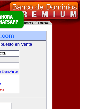
s.com
 puesto en Venta
.COM
 ElectrÃ³nico
!
m
tas