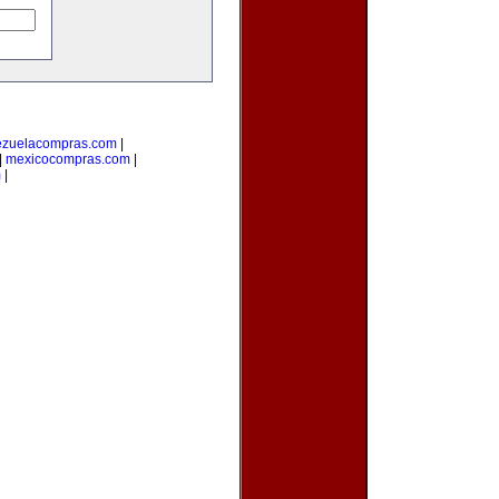
ezuelacompras.com
|
|
mexicocompras.com
|
m
|