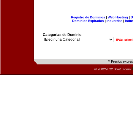
Registro de Dominios
|
Web Hosting
|
D
Dominios Expirados
|
Industrias
|
Indu
Categorías de Dominio:
[Pág. princi
** Precios expre
© 2002/2022 Solo10.com