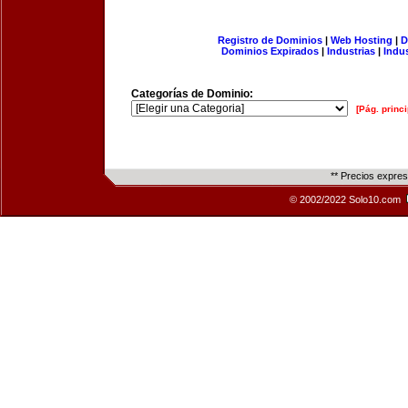
Registro de Dominios
|
Web Hosting
|
D
Dominios Expirados
|
Industrias
|
Indu
Categorías de Dominio:
[Pág. princi
** Precios expre
© 2002/2022 Solo10.com