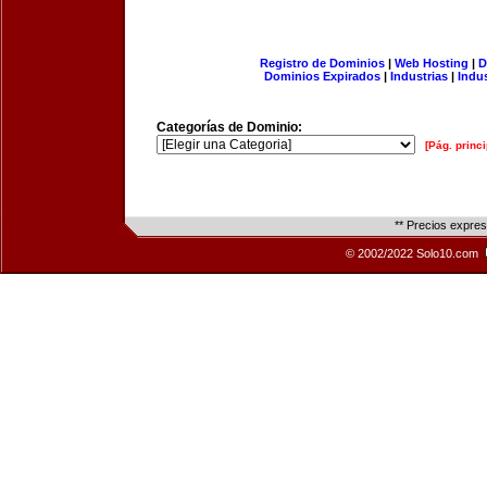
Registro de Dominios
|
Web Hosting
|
D
Dominios Expirados
|
Industrias
|
Indu
Categorías de Dominio:
[Pág. princi
** Precios expre
© 2002/2022 Solo10.com