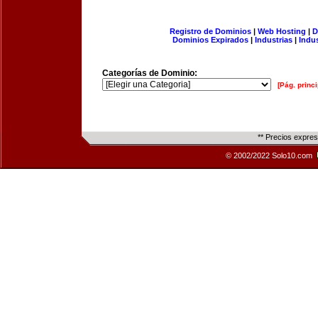
Registro de Dominios
|
Web Hosting
|
D
Dominios Expirados
|
Industrias
|
Indu
Categorías de Dominio:
[Pág. princi
** Precios expre
© 2002/2022 Solo10.com