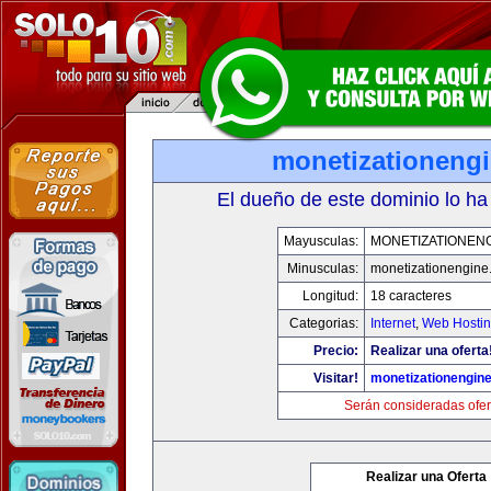
monetizationeng
El dueño de este dominio lo ha
Mayusculas:
MONETIZATIONEN
Minusculas:
monetizationengine
Longitud:
18 caracteres
Categorias:
Internet
,
Web Hostin
Precio:
Realizar una oferta
Visitar!
monetizationengin
Serán consideradas ofer
Realizar una Oferta