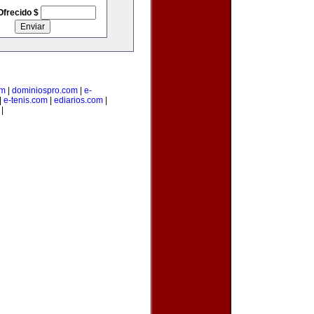
Ofrecido $
om
|
dominiospro.com
|
e-
|
e-tenis.com
|
ediarios.com
|
|