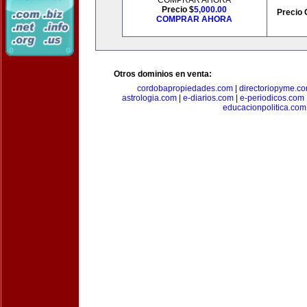
COMPRAR AHORA
Precio $
5,000.00
Precio 
COMPRAR AHORA
Otros dominios en venta:
cordobapropiedades.com
|
directoriopyme.c
astrologia.com
|
e-diarios.com
|
e-periodicos.com
educacionpolitica.com