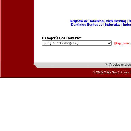
Registro de Dominios
|
Web Hosting
|
D
Dominios Expirados
|
Industrias
|
Indu
Categorías de Dominio:
[Pág. princi
** Precios expre
© 2002/2022 Solo10.com