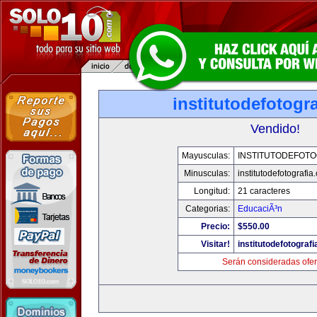
institutodefotogr
Vendido!
Mayusculas:
INSTITUTODEFOTO
Minusculas:
institutodefotografia
Longitud:
21 caracteres
Categorias:
EducaciÃ³n
Precio:
$550.00
Visitar!
institutodefotograf
Serán consideradas ofer