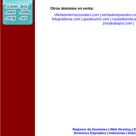
Otros dominios en venta:
ofertasinternacionales.com
|
ventaderepuestos.c
fotografiarse.com
|
guiabuzios.com
|
ciudadturistic
zonatrabajos.com
|
Registro de Dominios
|
Web Hosting
|
D
Dominios Expirados
|
Industrias
|
Indu