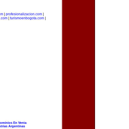
om
|
profesionalizacion.com
|
a.com
|
turismoenbogota.com
|
ominios En Venta
strias Argentinas