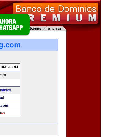
ng.com
TING.COM
.com
minios
ta!
g.com
tas