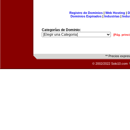
Registro de Dominios
|
Web Hosting
|
D
Dominios Expirados
|
Industrias
|
Indu
Categorías de Dominio:
[Pág. princi
** Precios expre
© 2002/2022 Solo10.com