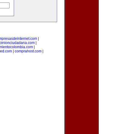
mpresasdeinternet.com
|
pinionciudadana.com
|
mientocolombia.com
|
red.com
|
comprahost.com
|