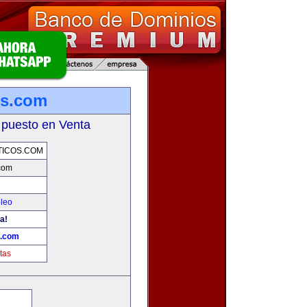
os.com
 puesto en Venta
TICOS.COM
.com
leo
a!
s.com
tas