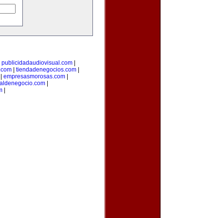
|
publicidadaudiovisual.com
|
.com
|
tiendadenegocios.com
|
|
empresasmorosas.com
|
taldenegocio.com
|
m
|