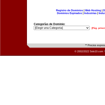
Registro de Dominios
|
Web Hosting
|
D
Dominios Expirados
|
Industrias
|
Indu
Categorías de Dominio:
[Pág. princi
** Precios expre
© 2002/2022 Solo10.com