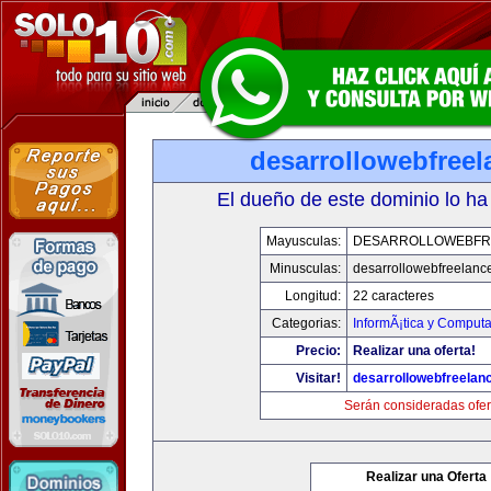
desarrollowebfree
El dueño de este dominio lo ha
Mayusculas:
DESARROLLOWEBFR
Minusculas:
desarrollowebfreelanc
Longitud:
22 caracteres
Categorias:
InformÃ¡tica y Computa
Precio:
Realizar una oferta!
Visitar!
desarrollowebfreelan
Serán consideradas ofer
Realizar una Oferta