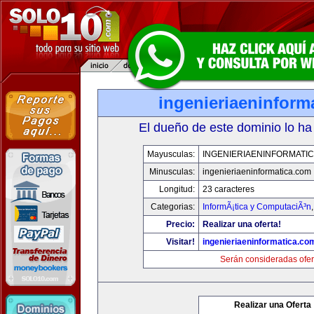
ingenieriaeninform
El dueño de este dominio lo ha
Mayusculas:
INGENIERIAENINFORMATI
Minusculas:
ingenieriaeninformatica.com
Longitud:
23 caracteres
Categorias:
InformÃ¡tica y ComputaciÃ³n
Precio:
Realizar una oferta!
Visitar!
ingenieriaeninformatica.co
Serán consideradas ofer
Realizar una Oferta