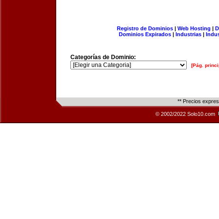
Registro de Dominios
|
Web Hosting
|
D
Dominios Expirados
|
Industrias
|
Indu
Categorías de Dominio:
[Pág. princi
** Precios expre
© 2002/2022 Solo10.com