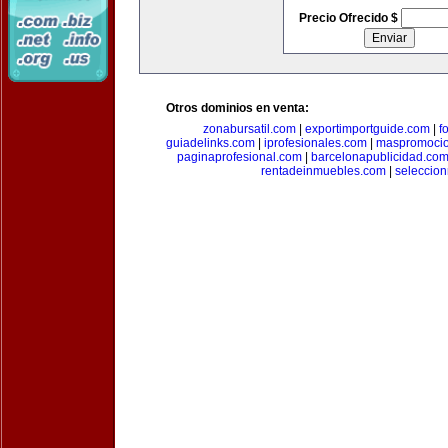
Precio Ofrecido $
Otros dominios en venta:
zonabursatil.com
|
exportimportguide.com
|
f
guiadelinks.com
|
iprofesionales.com
|
maspromoci
paginaprofesional.com
|
barcelonapublicidad.co
rentadeinmuebles.com
|
seleccio