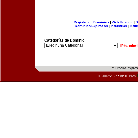
Registro de Dominios
|
Web Hosting
|
D
Dominios Expirados
|
Industrias
|
Indu
Categorías de Dominio:
[Pág. princi
** Precios expre
© 2002/2022 Solo10.com