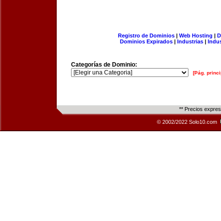
Registro de Dominios
|
Web Hosting
|
D
Dominios Expirados
|
Industrias
|
Indu
Categorías de Dominio:
[Pág. princi
** Precios expre
© 2002/2022 Solo10.com