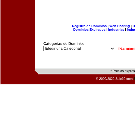
Registro de Dominios
|
Web Hosting
|
D
Dominios Expirados
|
Industrias
|
Indu
Categorías de Dominio:
[Pág. princi
** Precios expre
© 2002/2022 Solo10.com