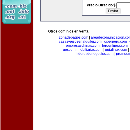
Precio Ofrecido $
Otros dominios en venta:
zonadepagos.com
|
areadecomunicacion.co
casasypisosenalquiler.com
|
ciberperu.com
|
empresaschinas.com
|
foroenlinea.com
gestioninmobiliarias.com
|
guialinux.com
|
lideresdenegocios.com
|
promoem