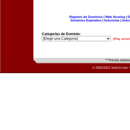
Registro de Dominios
|
Web Hosting
|
D
Dominios Expirados
|
Industrias
|
Indu
Categorías de Dominio:
[Pág. princi
** Precios expre
© 2002/2022 Solo10.com