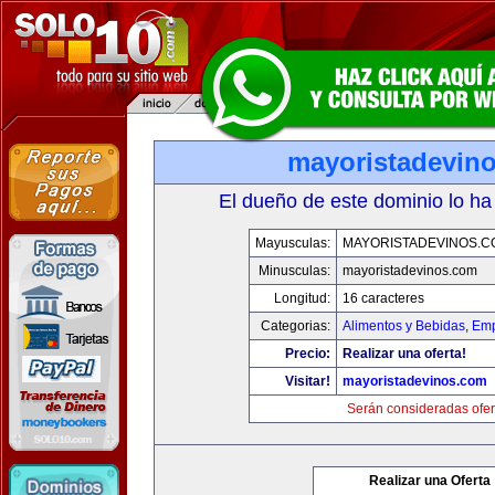
mayoristadevin
El dueño de este dominio lo ha
Mayusculas:
MAYORISTADEVINOS.C
Minusculas:
mayoristadevinos.com
Longitud:
16 caracteres
Categorias:
Alimentos y Bebidas
,
Emp
Precio:
Realizar una oferta!
Visitar!
mayoristadevinos.com
Serán consideradas ofer
Realizar una Oferta