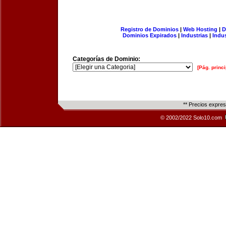
Registro de Dominios
|
Web Hosting
|
D
Dominios Expirados
|
Industrias
|
Indu
Categorías de Dominio:
[Pág. princi
** Precios expre
© 2002/2022 Solo10.com