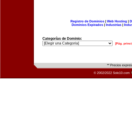
Registro de Dominios
|
Web Hosting
|
D
Dominios Expirados
|
Industrias
|
Indu
Categorías de Dominio:
[Pág. princi
** Precios expre
© 2002/2022 Solo10.com