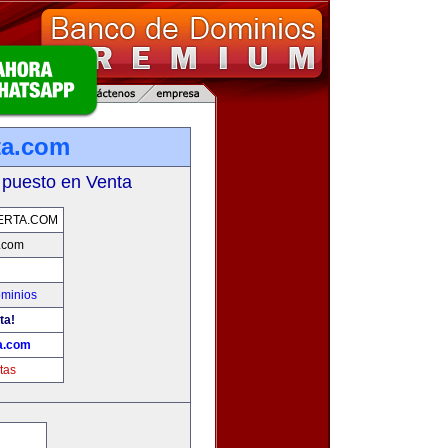
ta.com
 puesto en Venta
ERTA.COM
.com
ominios
ta!
a.com
tas