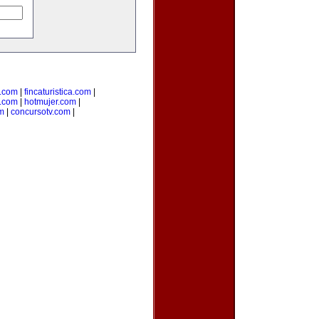
s.com
|
fincaturistica.com
|
.com
|
hotmujer.com
|
m
|
concursotv.com
|