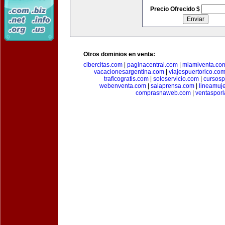
Precio Ofrecido $
Otros dominios en venta:
cibercitas.com
|
paginacentral.com
|
miamiventa.co
vacacionesargentina.com
|
viajespuertorico.co
traficogratis.com
|
soloservicio.com
|
cursosp
webenventa.com
|
salaprensa.com
|
lineamuj
comprasnaweb.com
|
ventaspor