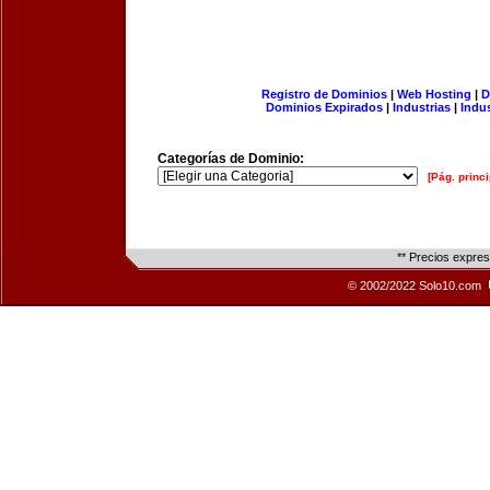
Registro de Dominios
|
Web Hosting
|
D
Dominios Expirados
|
Industrias
|
Indu
Categorías de Dominio:
[Pág. princi
** Precios expre
© 2002/2022 Solo10.com