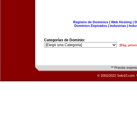
Registro de Dominios
|
Web Hosting
|
D
Dominios Expirados
|
Industrias
|
Indu
Categorías de Dominio:
[Pág. princi
** Precios expre
© 2002/2022 Solo10.com