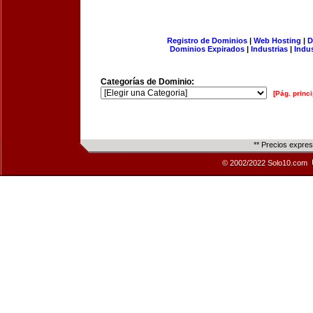
Registro de Dominios
|
Web Hosting
|
D
Dominios Expirados
|
Industrias
|
Indu
Categorías de Dominio:
[Pág. princi
** Precios expre
© 2002/2022 Solo10.com