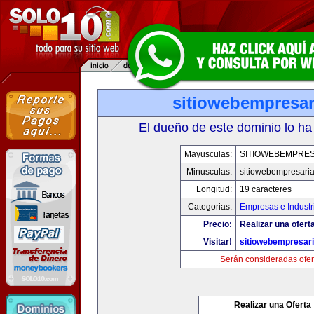
sitiowebempresar
El dueño de este dominio lo ha
Mayusculas:
SITIOWEBEMPRES
Minusculas:
sitiowebempresaria
Longitud:
19 caracteres
Categorias:
Empresas e Industr
Precio:
Realizar una oferta
Visitar!
sitiowebempresari
Serán consideradas ofer
Realizar una Oferta