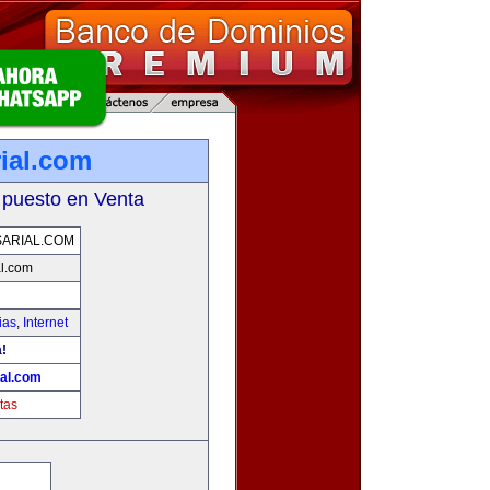
ial.com
 puesto en Venta
ARIAL.COM
l.com
ias
,
Internet
!
al.com
tas