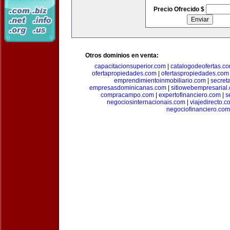
Precio Ofrecido $
Otros dominios en venta:
capacitacionsuperior.com
|
catalogodeofertas.c
ofertapropiedades.com
|
ofertaspropiedades.com
emprendimientoinmobiliario.com
|
secret
empresasdominicanas.com
|
sitiowebempresarial
compracampo.com
|
expertofinanciero.com
|
s
negociosinternacionais.com
|
viajedirecto.c
negociofinanciero.com