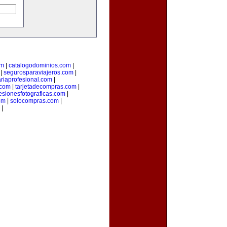
om
|
catalogodominios.com
|
|
segurosparaviajeros.com
|
ariaprofesional.com
|
.com
|
tarjetadecompras.com
|
esionesfotograficas.com
|
om
|
solocompras.com
|
|