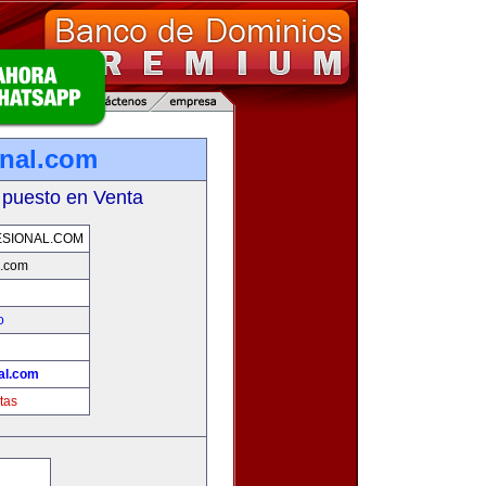
onal.com
 puesto en Venta
SIONAL.COM
l.com
o
al.com
tas