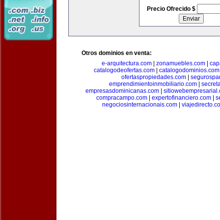
Precio Ofrecido $
Otros dominios en venta:
e-arquitectura.com
|
zonamuebles.com
|
cap
catalogodeofertas.com
|
catalogodominios.com
ofertaspropiedades.com
|
segurospar
emprendimientoinmobiliario.com
|
secret
empresasdominicanas.com
|
sitiowebempresarial
compracampo.com
|
expertofinanciero.com
|
s
negociosinternacionais.com
|
viajedirecto.c