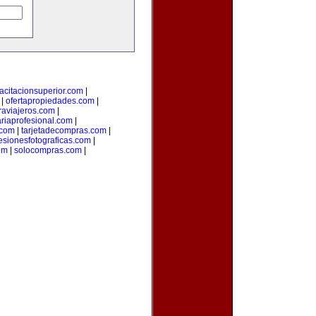
acitacionsuperior.com
|
|
ofertapropiedades.com
|
aviajeros.com
|
ariaprofesional.com
|
.com
|
tarjetadecompras.com
|
esionesfotograficas.com
|
om
|
solocompras.com
|