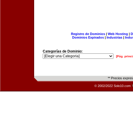
Registro de Dominios
|
Web Hosting
|
D
Dominios Expirados
|
Industrias
|
Indu
Categorías de Dominio:
[Pág. princi
** Precios expre
© 2002/2022 Solo10.com