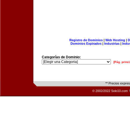
Registro de Dominios
|
Web Hosting
|
D
Dominios Expirados
|
Industrias
|
Indu
Categorías de Dominio:
[Pág. princi
** Precios expre
© 2002/2022 Solo10.com