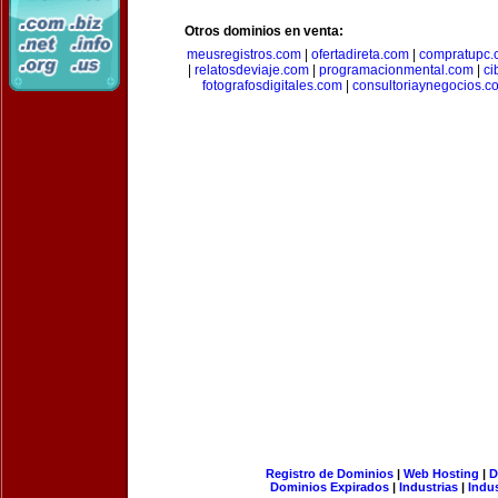
Otros dominios en venta:
meusregistros.com
|
ofertadireta.com
|
compratupc.
|
relatosdeviaje.com
|
programacionmental.com
|
ci
fotografosdigitales.com
|
consultoriaynegocios.c
Registro de Dominios
|
Web Hosting
|
D
Dominios Expirados
|
Industrias
|
Indu