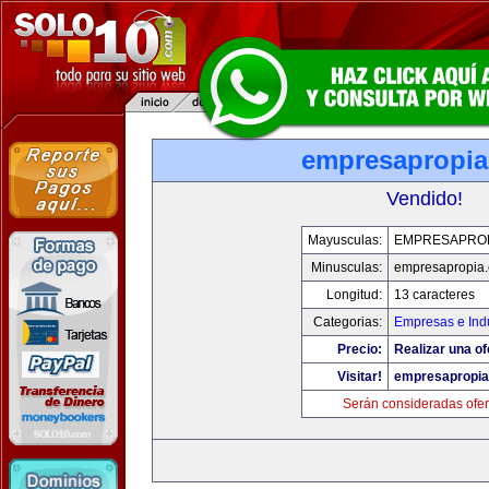
empresapropi
Vendido!
Mayusculas:
EMPRESAPRO
Minusculas:
empresapropia
Longitud:
13 caracteres
Categorias:
Empresas e Indu
Precio:
Realizar una of
Visitar!
empresapropi
Serán consideradas ofer